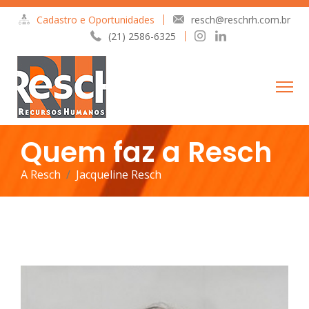
Cadastro e Oportunidades
resch@reschrh.com.br
(21) 2586-6325
Quem faz a Resch
A Resch
Jacqueline Resch